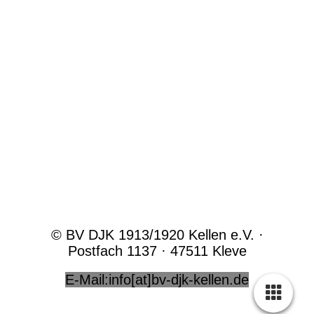
© BV DJK 1913/1920 Kellen e.V. ·
Postfach 1137 · 47511 Kleve
E-Mail:info[at]bv-djk-kellen.de